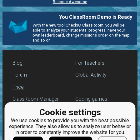
Become Awesome
You ClassRoom Demo is Ready
With the new tool CheckiO ClassRoom, you will be
able to analyze your students' progress, have your
own leaderboard, change missions order on the map,
and so on.
Blog
For Teachers
Forum
Global Activity
Price
ClassRoom Manager
Coding games
Cookie settings
Leaderboard
Python programming
for beginners
We use cookies to provide you with the best possible
Jobs
experience. They also allow us to analyze user behavior
in order to constantly improve the website for you.