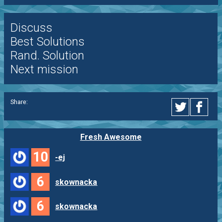
Discuss
Best Solutions
Rand. Solution
Next mission
Share:
Fresh Awesome
10
-ej
6
skownacka
6
skownacka