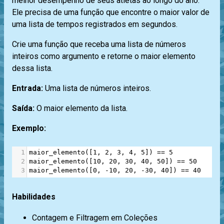
melhor desempenho de seus atletas ao longo do ano.
Ele precisa de uma função que encontre o maior valor de
uma lista de tempos registrados em segundos.
Crie uma função que receba uma lista de números
inteiros como argumento e retorne o maior elemento
dessa lista.
Entrada:
Uma lista de números inteiros.
Saída:
O maior elemento da lista.
Exemplo:
1
maior_elemento
([
1
, 
2
, 
3
, 
4
, 
5
]) 
==
5
2
maior_elemento
([
10
, 
20
, 
30
, 
40
, 
50
]) 
==
50
3
maior_elemento
([
0
, 
-
10
, 
20
, 
-
30
, 
40
]) 
==
40
Habilidades
Contagem e Filtragem em Coleções