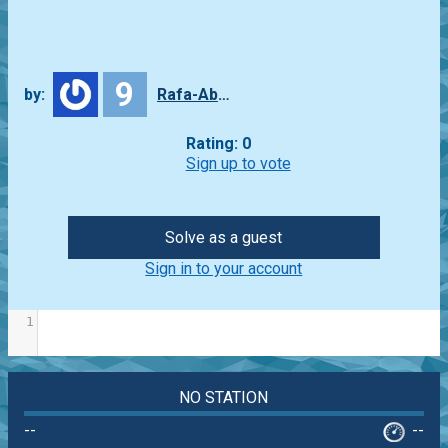
9
by:
Rafa-Abbade
Rating: 0
Sign up to vote
Solve as a guest
Sign in to your account
1
NO STATION
--
--