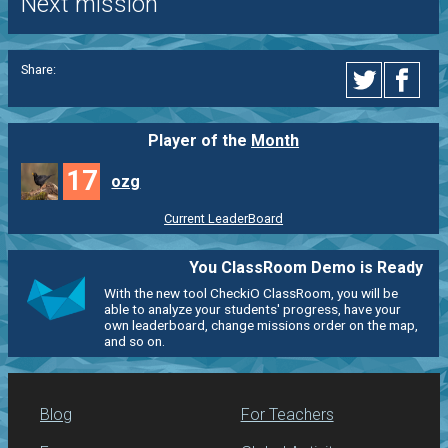
Next mission
Share:
Player of the
Month
17
ozg
Current LeaderBoard
You ClassRoom Demo is Ready
With the new tool CheckiO ClassRoom, you will be
able to analyze your students' progress, have your
own leaderboard, change missions order on the map,
and so on.
Blog
For Teachers