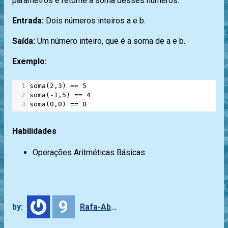
parâmetros e retorne a soma desses números.
Entrada:
Dois números inteiros a e b.
Saída:
Um número inteiro, que é a soma de a e b.
Exemplo:
1
soma
(
2
,
3
) 
==
5
2
soma
(
-
1
,
5
) 
==
4
3
soma
(
0
,
0
) 
==
0
Habilidades
Operações Aritméticas Básicas
9
by:
Rafa-Abbade