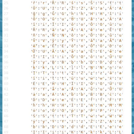
25
'ř'
:
'r'
,
'Ř'
:
'R'
,
'š'
:
's'
,
'Š'
:
'S'
,
'ť'
:
't'
,
'Ť'
26
'Ǔ'
:
'U'
,
'ž'
:
'z'
,
'Ž'
:
'Z'
,
'ă'
:
'a'
,
'Ă'
:
'A'
,
'ĕ'
27
'ğ'
:
'g'
,
'Ğ'
:
'G'
,
'ḫ'
:
'h'
,
'Ḫ'
:
'H'
,
'ĭ'
:
'i'
,
'Ĭ'
28
'Ŏ'
:
'O'
,
'ŭ'
:
'u'
,
'Ŭ'
:
'U'
,
'ȃ'
:
'a'
,
'Ȃ'
:
'A'
,
'ȇ'
29
'ȋ'
:
'i'
,
'Ȋ'
:
'I'
,
'ȏ'
:
'o'
,
'Ȏ'
:
'O'
,
'ȗ'
:
'u'
,
'Ȗ'
30
'Ȓ'
:
'R'
,
'ã'
:
'a'
,
'Ã'
:
'A'
,
'ẽ'
:
'e'
,
'Ẽ'
:
'E'
,
'ĩ'
31
'ñ'
:
'n'
,
'Ñ'
:
'N'
,
'õ'
:
'o'
,
'Õ'
:
'O'
,
'ũ'
:
'u'
,
'Ũ'
32
'Ṽ'
:
'V'
,
'ỹ'
:
'y'
,
'Ỹ'
:
'Y'
,
'ẵ'
:
'a'
,
'Ẵ'
:
'A'
,
'ẫ'
33
'ễ'
:
'e'
,
'Ễ'
:
'E'
,
'ỗ'
:
'o'
,
'Ỗ'
:
'O'
,
'ỡ'
:
'o'
,
'Ỡ'
34
'Ữ'
:
'U'
,
'Ā'
:
'A'
,
'ā'
:
'a'
,
'Ē'
:
'E'
,
'ē'
:
'e'
,
'Ḡ'
35
'Ī'
:
'I'
,
'ī'
:
'i'
,
'Ō'
:
'O'
,
'ō'
:
'o'
,
'Ū'
:
'U'
,
'ū'
36
'ȳ'
:
'y'
,
'Ḇ'
:
'B'
,
'ḇ'
:
'b'
,
'Ḏ'
:
'D'
,
'ḏ'
:
'd'
,
'ẖ'
37
'ḵ'
:
'k'
,
'Ḻ'
:
'L'
,
'ḻ'
:
'l'
,
'Ṉ'
:
'N'
,
'ṉ'
:
'n'
,
'Ṟ'
38
'Ṯ'
:
'T'
,
'ṯ'
:
't'
,
'Ẕ'
:
'Z'
,
'ẕ'
:
'z'
,
'ä'
:
'a'
,
'ë'
39
'ï'
:
'i'
,
'ẗ'
:
't'
,
'ü'
:
'u'
,
'ẅ'
:
'w'
,
'ẍ'
:
'x'
,
'ÿ'
40
'Ë'
:
'E'
,
'Ḧ'
:
'H'
,
'Ï'
:
'I'
,
'Ö'
:
'O'
,
'Ü'
:
'U'
,
'Ẅ'
41
'Ÿ'
:
'Y'
,
'å'
:
'a'
,
'Å'
:
'A'
,
'ů'
:
'u'
,
'Ů'
:
'U'
,
'ẘ'
42
'ȧ'
:
'a'
,
'Ȧ'
:
'A'
,
'ḃ'
:
'b'
,
'Ḃ'
:
'B'
,
'ċ'
:
'c'
,
'Ċ'
43
'Ḋ'
:
'D'
,
'ė'
:
'e'
,
'Ė'
:
'E'
,
'ḟ'
:
'f'
,
'Ḟ'
:
'F'
,
'ġ'
44
'ḣ'
:
'h'
,
'Ḣ'
:
'H'
,
'İ'
:
'I'
,
'ṁ'
:
'm'
,
'Ṁ'
:
'M'
,
'ṅ'
45
'ȯ'
:
'o'
,
'Ȯ'
:
'O'
,
'ṗ'
:
'p'
,
'Ṗ'
:
'P'
,
'ṙ'
:
'r'
,
'Ṙ'
46
'Ṡ'
:
'S'
,
'ṫ'
:
't'
,
'Ṫ'
:
'T'
,
'ẇ'
:
'w'
,
'Ẇ'
:
'W'
,
'ẋ'
47
'ẏ'
:
'y'
,
'Ẏ'
:
'Y'
,
'ż'
:
'z'
,
'Ż'
:
'Z'
,
'Ạ'
:
'A'
,
'ạ'
48
'ḅ'
:
'b'
,
'Ḍ'
:
'D'
,
'ḍ'
:
'd'
,
'Ẹ'
:
'E'
,
'ẹ'
:
'e'
,
'Ḥ'
49
'Ị'
:
'I'
,
'ị'
:
'i'
,
'Ḳ'
:
'K'
,
'ḳ'
:
'k'
,
'Ḷ'
:
'L'
,
'ḷ'