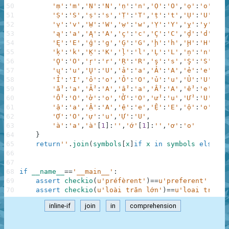
50
'ṃ'
:
'm'
,
'Ṇ'
:
'N'
,
'ṇ'
:
'n'
,
'Ọ'
:
'O'
,
'ọ'
:
'o'
,
'Ṛ'
51
'Ṣ'
:
'S'
,
'ṣ'
:
's'
,
'Ṭ'
:
'T'
,
'ṭ'
:
't'
,
'Ụ'
:
'U'
,
'ụ'
52
'ṿ'
:
'v'
,
'Ẉ'
:
'W'
,
'ẉ'
:
'w'
,
'Ỵ'
:
'Y'
,
'ỵ'
:
'y'
,
'Ẓ'
53
'ą'
:
'a'
,
'Ą'
:
'A'
,
'ç'
:
'c'
,
'Ç'
:
'C'
,
'ḑ'
:
'd'
,
'Ḑ'
54
'Ę'
:
'E'
,
'ģ'
:
'g'
,
'Ģ'
:
'G'
,
'ḩ'
:
'h'
,
'Ḩ'
:
'H'
,
'į'
55
'ķ'
:
'k'
,
'Ķ'
:
'K'
,
'ļ'
:
'l'
,
'Ļ'
:
'L'
,
'ņ'
:
'n'
,
'Ņ'
56
'Ǫ'
:
'O'
,
'ŗ'
:
'r'
,
'Ŗ'
:
'R'
,
'ş'
:
's'
,
'Ş'
:
'S'
,
'ţ'
57
'ų'
:
'u'
,
'Ų'
:
'U'
,
'ả'
:
'a'
,
'Ả'
:
'A'
,
'ẻ'
:
'e'
,
'Ẻ'
58
'Ỉ'
:
'I'
,
'ỏ'
:
'o'
,
'Ỏ'
:
'O'
,
'ủ'
:
'u'
,
'Ủ'
:
'U'
,
'ỷ'
59
'ẳ'
:
'a'
,
'Ẳ'
:
'A'
,
'ẩ'
:
'a'
,
'Ẩ'
:
'A'
,
'ể'
:
'e'
,
'Ể'
60
'Ổ'
:
'O'
,
'ở'
:
'o'
,
'Ở'
:
'O'
,
'ử'
:
'u'
,
'Ử'
:
'U'
,
'ặ'
61
'ậ'
:
'a'
,
'Ậ'
:
'A'
,
'ệ'
:
'e'
,
'Ệ'
:
'E'
,
'ộ'
:
'o'
,
'Ộ'
62
'Ợ'
:
'O'
,
'ự'
:
'u'
,
'Ự'
:
'U'
,
63
'à'
:
'a'
,
'à'
[
1
]
:
''
,
'ớ'
[
1
]
:
''
,
'ơ'
:
'o'
64
}
65
return
''
.
join
(
symbols
[
x
]
if
x
in
symbols
else
x
66
67
68
if
__name__
==
'__main__'
:
69
assert
checkio
(
u'préfèrent'
)
==
u'preferent'
70
assert
checkio
(
u'loài trăn lớn'
)
==
u'loai tran l
inline-if
join
in
comprehension
.