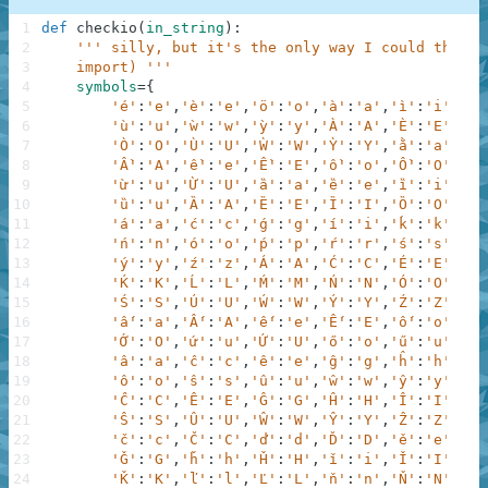
1
def
checkio
(
in_string
)
:
2
''' silly, but it's the only way I could think 
3
    import) '''
4
symbols
=
{
5
'é'
:
'e'
,
'è'
:
'e'
,
'ö'
:
'o'
,
'à'
:
'a'
,
'ì'
:
'i'
,
'ǹ'
6
'ù'
:
'u'
,
'ẁ'
:
'w'
,
'ỳ'
:
'y'
,
'À'
:
'A'
,
'È'
:
'E'
,
'Ì'
7
'Ò'
:
'O'
,
'Ù'
:
'U'
,
'Ẁ'
:
'W'
,
'Ỳ'
:
'Y'
,
'ằ'
:
'a'
,
'Ằ'
8
'Ầ'
:
'A'
,
'ề'
:
'e'
,
'Ề'
:
'E'
,
'ồ'
:
'o'
,
'Ồ'
:
'O'
,
'ờ'
9
'ừ'
:
'u'
,
'Ừ'
:
'U'
,
'ȁ'
:
'a'
,
'ȅ'
:
'e'
,
'ȉ'
:
'i'
,
'ȍ'
10
'ȕ'
:
'u'
,
'Ȁ'
:
'A'
,
'Ȅ'
:
'E'
,
'Ȉ'
:
'I'
,
'Ȍ'
:
'O'
,
'Ȑ'
11
'á'
:
'a'
,
'ć'
:
'c'
,
'ǵ'
:
'g'
,
'í'
:
'i'
,
'ḱ'
:
'k'
,
'ĺ'
12
'ń'
:
'n'
,
'ó'
:
'o'
,
'ṕ'
:
'p'
,
'ŕ'
:
'r'
,
'ś'
:
's'
,
'ú'
13
'ý'
:
'y'
,
'ź'
:
'z'
,
'Á'
:
'A'
,
'Ć'
:
'C'
,
'É'
:
'E'
,
'Ǵ'
14
'Ḱ'
:
'K'
,
'Ĺ'
:
'L'
,
'Ḿ'
:
'M'
,
'Ń'
:
'N'
,
'Ó'
:
'O'
,
'Ṕ'
15
'Ś'
:
'S'
,
'Ú'
:
'U'
,
'Ẃ'
:
'W'
,
'Ý'
:
'Y'
,
'Ź'
:
'Z'
,
'ắ'
16
'ấ'
:
'a'
,
'Ấ'
:
'A'
,
'ế'
:
'e'
,
'Ế'
:
'E'
,
'ố'
:
'o'
,
'Ố'
17
'Ớ'
:
'O'
,
'ứ'
:
'u'
,
'Ứ'
:
'U'
,
'ő'
:
'o'
,
'ű'
:
'u'
,
'Ő'
18
'â'
:
'a'
,
'ĉ'
:
'c'
,
'ê'
:
'e'
,
'ĝ'
:
'g'
,
'ĥ'
:
'h'
,
'î'
19
'ô'
:
'o'
,
'ŝ'
:
's'
,
'û'
:
'u'
,
'ŵ'
:
'w'
,
'ŷ'
:
'y'
,
'ẑ'
20
'Ĉ'
:
'C'
,
'Ê'
:
'E'
,
'Ĝ'
:
'G'
,
'Ĥ'
:
'H'
,
'Î'
:
'I'
,
'Ĵ'
21
'Ŝ'
:
'S'
,
'Û'
:
'U'
,
'Ŵ'
:
'W'
,
'Ŷ'
:
'Y'
,
'Ẑ'
:
'Z'
,
'ǎ'
22
'č'
:
'c'
,
'Č'
:
'C'
,
'ď'
:
'd'
,
'Ď'
:
'D'
,
'ě'
:
'e'
,
'Ě'
23
'Ǧ'
:
'G'
,
'ȟ'
:
'h'
,
'Ȟ'
:
'H'
,
'ǐ'
:
'i'
,
'Ǐ'
:
'I'
,
'ǰ'
24
'Ǩ'
:
'K'
,
'ľ'
:
'l'
,
'Ľ'
:
'L'
,
'ň'
:
'n'
,
'Ň'
:
'N'
,
'ǒ'