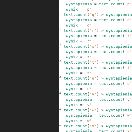
48
wystapienia
=
text
.
count
(
'p'
49
wynik
=
'p'
50
if
text
.
count
(
'q'
)
>
wystapienia
51
wystapienia
=
text
.
count
(
'q'
52
wynik
=
'q'
53
if
text
.
count
(
'r'
)
>
wystapienia
54
wystapienia
=
text
.
count
(
'r'
55
wynik
=
'r'
56
if
text
.
count
(
's'
)
>
wystapienia
57
wystapienia
=
text
.
count
(
's'
58
wynik
=
's'
59
if
text
.
count
(
't'
)
>
wystapienia
60
wystapienia
=
text
.
count
(
't'
61
wynik
=
't'
62
if
text
.
count
(
'u'
)
>
wystapienia
63
wystapienia
=
text
.
count
(
'u'
64
wynik
=
'u'
65
if
text
.
count
(
'v'
)
>
wystapienia
66
wystapienia
=
text
.
count
(
'v'
67
wynik
=
'v'
68
if
text
.
count
(
'w'
)
>
wystapienia
69
wystapienia
=
text
.
count
(
'w'
70
wynik
=
'w'
71
if
text
.
count
(
'x'
)
>
wystapienia
72
wystapienia
=
text
.
count
(
'x'