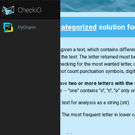
Uncategorized
solution fo
PyCharm
Back
You are given a text, which contains differ
letter in the text. The letter returned must b
While checking for the most wanted letter, 
you do not count punctuation symbols, digit
If you have
two or more letters with th
example --
"one"
contains "o", "n", "e" only 
Input:
A text for analysis as a string
(str)
.
Output:
The most frequent letter in lower c