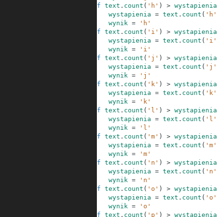
23
if
text
.
count
(
'h'
)
>
wystapienia
24
wystapienia
=
text
.
count
(
'h'
25
wynik
=
'h'
26
if
text
.
count
(
'i'
)
>
wystapienia
27
wystapienia
=
text
.
count
(
'i'
28
wynik
=
'i'
29
if
text
.
count
(
'j'
)
>
wystapienia
30
wystapienia
=
text
.
count
(
'j'
31
wynik
=
'j'
32
if
text
.
count
(
'k'
)
>
wystapienia
33
wystapienia
=
text
.
count
(
'k'
34
wynik
=
'k'
35
if
text
.
count
(
'l'
)
>
wystapienia
36
wystapienia
=
text
.
count
(
'l'
37
wynik
=
'l'
38
if
text
.
count
(
'm'
)
>
wystapienia
39
wystapienia
=
text
.
count
(
'm'
40
wynik
=
'm'
41
if
text
.
count
(
'n'
)
>
wystapienia
42
wystapienia
=
text
.
count
(
'n'
43
wynik
=
'n'
44
if
text
.
count
(
'o'
)
>
wystapienia
45
wystapienia
=
text
.
count
(
'o'
46
wynik
=
'o'
47
if
text
.
count
(
'p'
)
>
wystapienia