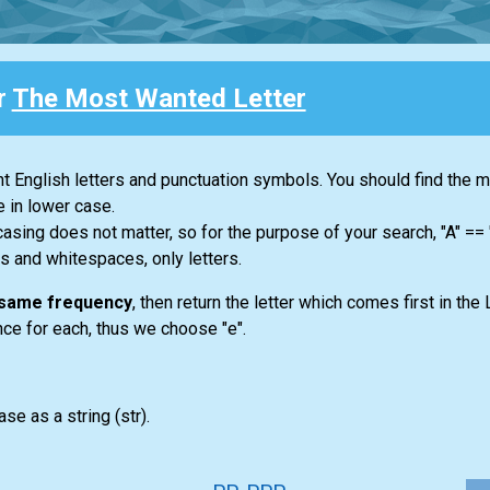
r
The Most Wanted Letter
ent English letters and punctuation symbols. You should find the 
e in lower case.
casing does not matter, so for the purpose of your search, "A" ==
s and whitespaces, only letters.
e same frequency
, then return the letter which comes first in the 
once for each, thus we choose "e".
ase as a string
(str)
.