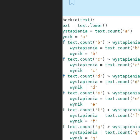
First
1
def
checkio
(
text
)
:
2
text
=
text
.
lower
(
)
3
wystapienia
=
text
.
count
(
'a'
)
4
wynik
=
'a'
5
if
text
.
count
(
'b'
)
>
wystapienia
6
wystapienia
=
text
.
count
(
'b'
7
wynik
=
'b'
8
if
text
.
count
(
'c'
)
>
wystapienia
9
wystapienia
=
text
.
count
(
'c'
10
wynik
=
'c'
11
if
text
.
count
(
'd'
)
>
wystapienia
12
wystapienia
=
text
.
count
(
'd'
13
wynik
=
'd'
14
if
text
.
count
(
'e'
)
>
wystapienia
15
wystapienia
=
text
.
count
(
'e'
16
wynik
=
'e'
17
if
text
.
count
(
'f'
)
>
wystapienia
18
wystapienia
=
text
.
count
(
'f'
19
wynik
=
'f'
20
if
text
.
count
(
'g'
)
>
wystapienia
21
wystapienia
=
text
.
count
(
'g'
22
wynik
=
'g'