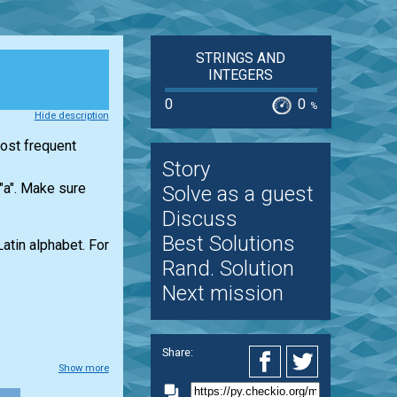
STRINGS AND
INTEGERS
0
0
%
Hide description
most frequent
Story
 "a". Make sure
Solve as a guest
Discuss
Best Solutions
Latin alphabet. For
Rand. Solution
Next mission
Share:
Show more