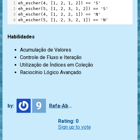
1
eh_escher
(
4
, [
1
, 
2
, 
1
, 
2
]) 
==
'S'
2
eh_escher
(
5
, [
1
, 
2
, 
3
, 
1
, 
2
]) 
==
'S'
3
eh_escher
(
4
, [
1
, 
2
, 
2
, 
1
]) 
==
'N'
4
eh_escher
(
5
, [
1
, 
2
, 
3
, 
2
, 
1
]) 
==
'N'
Habilidades
Acumulação de Valores
Controle de Fluxo e Iteração
Utilização de Índices em Coleção
Raciocínio Lógico Avançado
9
by:
Rafa-Abbade
Rating: 0
Sign up to vote