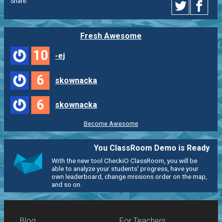
Share:
Fresh Awesome
10
-ej
6
skownacka
6
skownacka
Become Awesome
You ClassRoom Demo is Ready
With the new tool CheckiO ClassRoom, you will be
able to analyze your students' progress, have your
own leaderboard, change missions order on the map,
and so on.
Blog
For Teachers