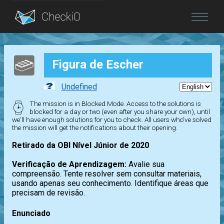
Blog
Figura de Escher
Login
Undefined
The mission is in Blocked Mode. Access to the solutions is
blocked for a day or two (even after you share your own), until
we'll have enough solutions for you to check. All users who've solved
the mission will get the notifications about their opening.
Retirado da OBI Nível Júnior de 2020
Verificação de Aprendizagem:
Avalie sua
compreensão. Tente resolver sem consultar materiais,
usando apenas seu conhecimento. Identifique áreas que
precisam de revisão.
Enunciado