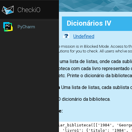
Dicionários IV
PyCharm
Undefined
The mission is in Blocked Mode. Access to the
solutions for you to check. All users who've so
Receba uma lista de listas, onde cada subli
de biblioteca com cada livro representado 
'livro2', etc. Printe o dicionário da biblioteca
Entrada
Uma lista de listas, cada sublista c
Saída:
O dicionário da biblioteca.
Example:
1
criar_biblioteca
([[
'1984'
, 
'Georg
2
'livro1'
: {
'titulo'
: 
'1984'
, 