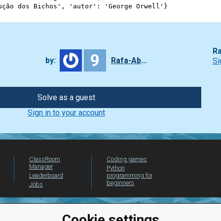
ução dos Bichos'
, 
'autor'
: 
'George Orwell'
}
Ra
9
by:
Rafa-Abbade
Si
Solve as a guest
Sign in to your account
ClassRoom
Coding games
Manager
Python
Leaderboard
programming for
beginners
Jobs
Cookie settings