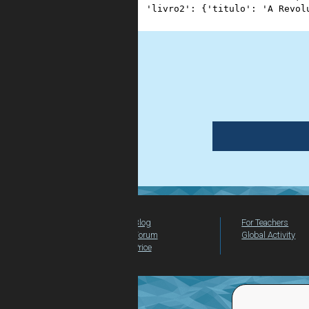
3
'livro2'
: {
'titulo'
: 
'A Revol
4
}
Blog
For Teachers
Forum
Global Activity
Price