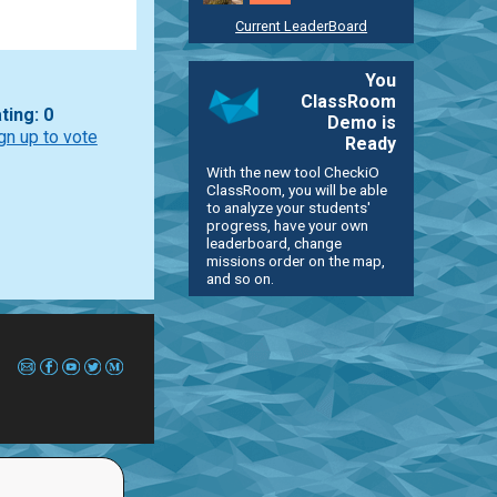
Current LeaderBoard
You
ClassRoom
ting: 0
Demo is
gn up to vote
Ready
With the new tool CheckiO
ClassRoom, you will be able
to analyze your students'
progress, have your own
leaderboard, change
missions order on the map,
and so on.