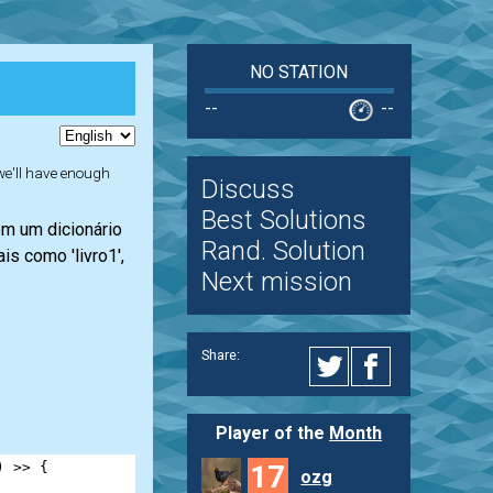
NO STATION
--
--
 we'll have enough
Discuss
Best Solutions
em um dicionário
Rand. Solution
s como 'livro1',
Next mission
Share:
Player of the
Month
) 
>>
 {
17
ozg