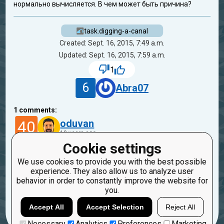
нормально вычисляется. В чем может быть причина?
task.digging-a-canal
Created: Sept. 16, 2015, 7:49 a.m.
Updated: Sept. 16, 2015, 7:59 a.m.
1
6
Abra07
1
comments:
40
oduvan
10 years ago
Cookie settings
Скажи ты тоже самое на английским - тебе
We use cookies to provide you with the best possible
бы столько народу помогло :)
experience. They also allow us to analyze user
Но вообще, лучше еще код свой кинуть сюда.
behavior in order to constantly improve the website for
you.
Reply
Copy
Report
Accept All
Accept Selection
Reject All
Necessary
Analytics
Preferences
Marketing