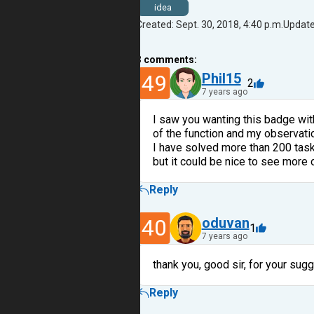
idea
Created: Sept. 30, 2018, 4:40 p.m.
Updated
3
comments:
49
Phil15
2
7 years ago
I saw you wanting this badge with
of the function and my observation
I have solved more than 200 task
but it could be nice to see more o
Reply
40
oduvan
1
7 years ago
thank you, good sir, for your sugg
Reply