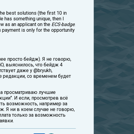
he best solutions (the first 10 in
code has something unique, then I
ew as an applicant on the
ECS-badge
.
is payment is only for the opportunity
алее просто бейдж). Я не говорю,
O, выяснилось, что бейдж 4
тствует даже у @bryukh,
ие редакции, со временем будет
гда просматриваю лучшие
кции". И если, просмотрев всё
меть возможность, например за
ж. Я ни в коем случае не говорю,
 плата только за возможность
аявки.