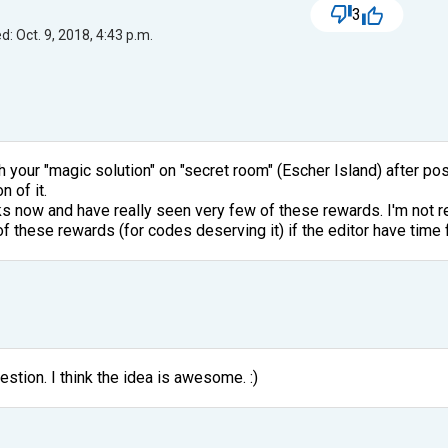
3
: Oct. 9, 2018, 4:43 p.m.
 your "magic solution" on "secret room" (Escher Island) after pos
 of it.
s now and have really seen very few of these rewards. I'm not rea
f these rewards (for codes deserving it) if the editor have time fo
estion. I think the idea is awesome. :)