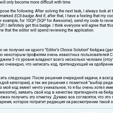
will only become more difficult with time.
opose the following: After solving the next task, I always look at t
s marked
ECS-badge
. And if, after that, I have a feeling that my 
 for example, for 10QP (5QP for Awesome), send my code to revi
P, I definitely get this badge. I think everyone will agree that th
ime that the editor will spend reviewing the application.
 не получил ни одного "Editor's Choice Solution" бейджа (д
 по некоторым профилям очень известных пользователей Ci
ейджем 3-го уровня владеют всего несколько человек (отсу
аю очевидно, что написать код, претендующий на одобрен
ожить следующее: После решения очередной задачи, я все
дой категории), а так же решения с пометкой "выбор реда
то мой код имеет нечто уникальное, то я бы очень хотел и
esome), заявить свой код в качестве претендента на бейд
олжен получить эту отметку. Думаю все согласятся, что это
 время, которое потратит редакция на рассмотрение такой з