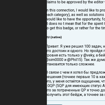
claims to be approved by the editor 
In this connection, I would like to pr
each category), as well as solution
would like to have the opportunity,
It does no t mean that for the spent Q
to get this badge, or rather for the t
RU (native)
Привет. Я уже решил 100 задач, но
что достоин и одного. Но пройдя
уровня есть только у @veky, а б
@sim0000 и @Phil15). Так же дум
становится только сложнее.
В связи с чем я хотел бы предл
решения (точнее первые 10 в каж
это, у меня остаётся ощущение, ч
10QP (5QP для имеющих статус Aw
что за потраченные QP я точно д
получить этот бейдж, а точнее за