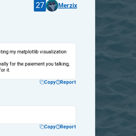
27
Merzix
ting my matplotlib visualization
lly for the paiement you talking,
r it.
Copy
Report
Copy
Report