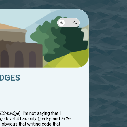
ADGES
CS-badge
). I'm not saying that I
ge
level 4 has only @veky, and
ECS-
 obvious that writing code that