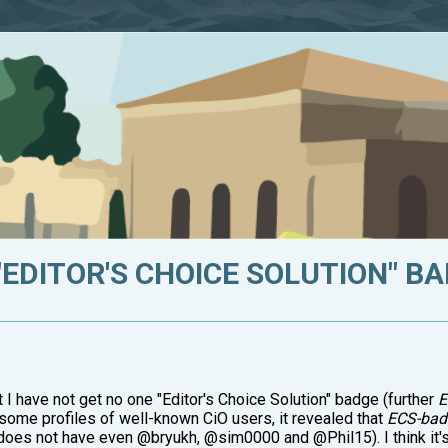
EDITOR'S CHOICE SOLUTION" B
t I have not get no one "Editor's Choice Solution" badge (further
E
 some profiles of well-known CiO users, it revealed that
ECS-bad
does not have even @bryukh, @sim0000 and @Phil15). I think it's