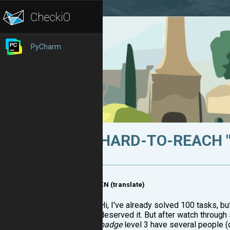
PyCharm
HARD-TO-REACH "
EN (translate)
Hi, I've already solved 100 tasks, bu
deserved it. But after watch through
badge
level 3 have several people (