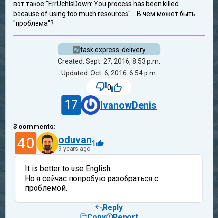
вот такое:"ErrUchIsDown: You process has been killed
because of using too much resources"... В чем может быть
"проблема"?
task.express-delivery
Created: Sept. 27, 2016, 8:53 p.m.
Updated: Oct. 6, 2016, 6:54 p.m.
0
17
IvanowDenis
3
comments:
40
oduvan
1
9 years ago
It is better to use English.
Но я сейчас попробую разобраться с
проблемой.
Reply
Copy
Report