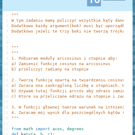
1
"""
2
W tym zadaniu mamy policzyć wszystkie kąty danego t
3
Dodatkowo każdy argument(bok) musi być uporządkowan
4
Dodatkowo jeżeli te trzy boki nie tworzą trójkąta t
5
6
7
"""
8
"""
9
1. Pobieram moduły arccosinus i stopnie aby:
10
a) Zamienić funkcje cosinus na arccosinus
11
b) przeliczyć radiany na stopnie
12
13
2. Tworzę funkcję opartą na twierdzeniu cosinusów ,
14
a) Zwraca ona zaokrągloną liczbę w stopniach. W śro
15
b) Używam tutaj funkcji arccos aby odrazu zamienic 
16
c) Ktore sa przeliczane odrazu na stopnie i zaokrag
17
18
3. W funkcji głownej tworze warunek na istnienie tr
19
4. Zwracam mój wynik dla poszczególnych kątów (w za
20
"""
21
22
from
math
import
acos
,
degrees
23
def
k
ą
ty
(
a
,
b
,
c
)
: