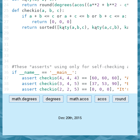
24
return
round
(
degrees
(
acos
(
(
a
**
2
+
b
**
2
-
c
**
2
)
25
def
checkio
(
a
,
b
,
c
)
:
26
if
a
+
b
<=
c
or
a
+
c
<=
b
or
b
+
c
<=
a
:
27
return
[
0
,
0
,
0
]
28
return
sorted
(
[
k
ą
ty
(
a
,
b
,
c
)
,
k
ą
ty
(
a
,
c
,
b
)
,
k
ą
ty
(
c
29
30
31
32
33
34
35
#These "asserts" using only for self-checking and n
36
if
__name__
==
'__main__'
:
37
assert
checkio
(
4
,
4
,
4
)
==
[
60
,
60
,
60
]
,
"All s
38
assert
checkio
(
3
,
4
,
5
)
==
[
37
,
53
,
90
]
,
"Egypt
39
assert
checkio
(
2
,
2
,
5
)
==
[
0
,
0
,
0
]
,
"It's can
math.degrees
degrees
math.acos
acos
round
.
Dec 20th, 2015