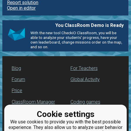
Report solution
Open in editor
You ClassRoom Demo is Ready
With the new tool CheckiO ClassRoom, you will be
able to analyze your students' progress, have your
own leaderboard, change missions order on the map,
and so on.
Blog
For Teachers
Forum
Global Activity
Price
ClassRoom Manager
Coding games
Cookie settings
Leaderboard
Python programming
for beginners
We use cookies to provide you with the best possible
Jobs
experience. They also allow us to analyze user behavior