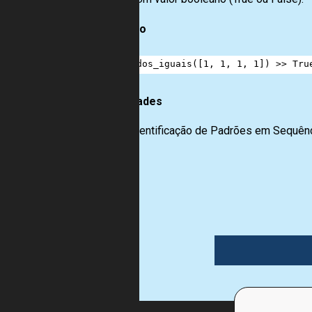
Exemplo
1
todos_iguais
([
1
, 
1
, 
1
, 
1
]) 
>>
Tru
Habilidades
Identificação de Padrões em Sequên