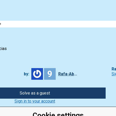
e
cias
Ra
9
by:
Rafa-Abbade
Si
Solve as a guest
Sign in to your account
Cookie settings