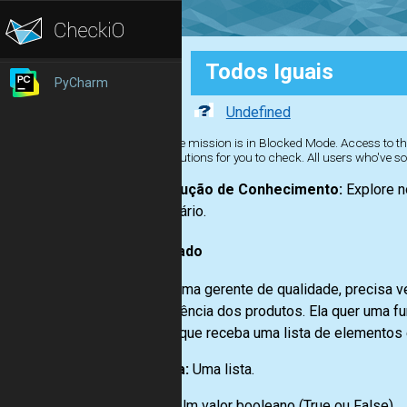
Todos Iguais
PyCharm
Undefined
The mission is in Blocked Mode. Access to the
solutions for you to check. All users who've so
Construção de Conhecimento:
Explore n
necessário.
Enunciado
Maria, uma gerente de qualidade, precisa ve
consistência dos produtos. Ela quer uma f
função que receba uma lista de elementos e
Entrada:
Uma lista.
Saída:
Um valor booleano (True ou False).