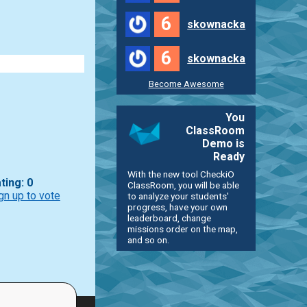
6
skownacka
6
skownacka
Become Awesome
You
ClassRoom
Demo is
Ready
With the new tool CheckiO
ting: 0
ClassRoom, you will be able
gn up to vote
to analyze your students'
progress, have your own
leaderboard, change
missions order on the map,
and so on.