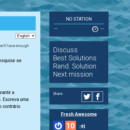
NO STATION
--
--
 we'll have enough
Discuss
Best Solutions
Pesquise se
Rand. Solution
Next mission
antir a
Share:
s. Escreva uma
 contrário.
Fresh Awesome
10
-ej