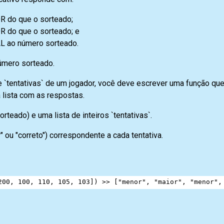
R do que o sorteado;
R do que o sorteado; e
AL ao número sorteado.
número sorteado.
e `tentativas` de um jogador, você deve escrever uma função que
 lista com as respostas.
rteado) e uma lista de inteiros `tentativas`.
" ou "correto") correspondente a cada tentativa.
200
, 
100
, 
110
, 
105
, 
103
]) 
>>
 [
"menor"
, 
"maior"
, 
"menor"
,