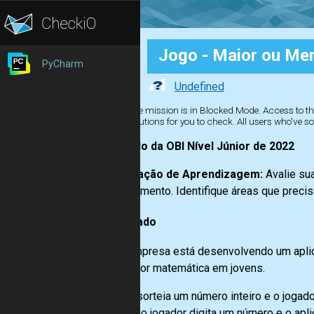
Jogo - Maior ou Me
PyCharm
Undefined
The mission is in Blocked Mode. Access to the
solutions for you to check. All users who've so
Retirado da OBI Nível Júnior de 2022
Verificação de Aprendizagem:
Avalie su
conhecimento. Identifique áreas que precis
Enunciado
Uma empresa está desenvolvendo um aplica
gosto por matemática em jovens.
O jogo sorteia um número inteiro e o jogad
rodada, o jogador digita um número e o apl