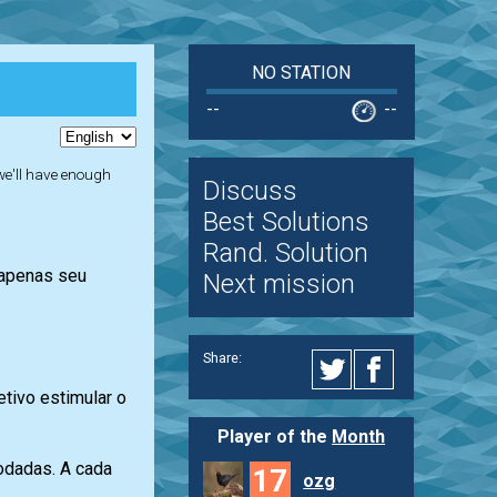
NO STATION
--
--
 we'll have enough
Discuss
Best Solutions
Rand. Solution
 apenas seu
Next mission
Share:
tivo estimular o
Player of the
Month
rodadas. A cada
17
ozg