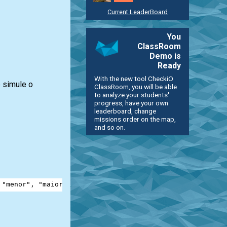
Current LeaderBoard
You
ClassRoom
Demo is
Ready
With the new tool CheckiO
 simule o
ClassRoom, you will be able
to analyze your students'
progress, have your own
leaderboard, change
missions order on the map,
and so on.
 
"menor"
, 
"maior"
, 
"menor"
, 
"menor"
, 
"correto"
]