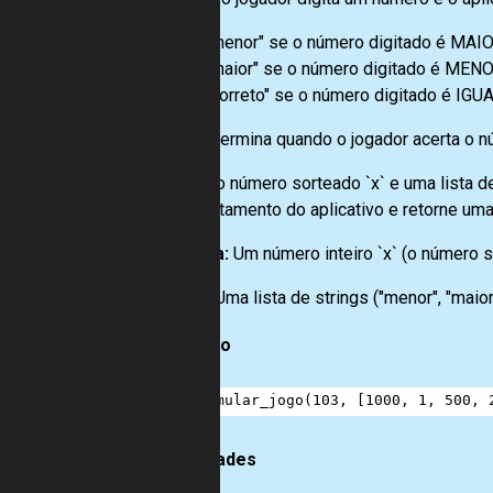
"menor" se o número digitado é MAIO
"maior" se o número digitado é MENO
"correto" se o número digitado é IGU
O jogo termina quando o jogador acerta o 
Dados o número sorteado `x` e uma lista d
comportamento do aplicativo e retorne uma
Entrada:
Um número inteiro `x` (o número so
Saída:
Uma lista de strings ("menor", "maior
Exemplo
1
simular_jogo
(
103
, [
1000
, 
1
, 
500
, 
Habilidades