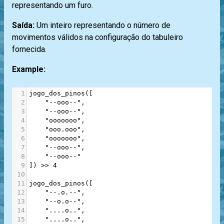
representando um furo.
Saída:
Um inteiro representando o número de
movimentos válidos na configuração do tabuleiro
fornecida.
Example:
1
jogo_dos_pinos
([
2
"--ooo--"
,
3
"--ooo--"
,
4
"ooooooo"
,
5
"ooo.ooo"
,
6
"ooooooo"
,
7
"--ooo--"
,
8
"--ooo--"
9
]) 
>>
4
10
11
jogo_dos_pinos
([
12
"--.o.--"
,
13
"--o.o--"
,
14
"....o.."
,
15
"....o.."
,