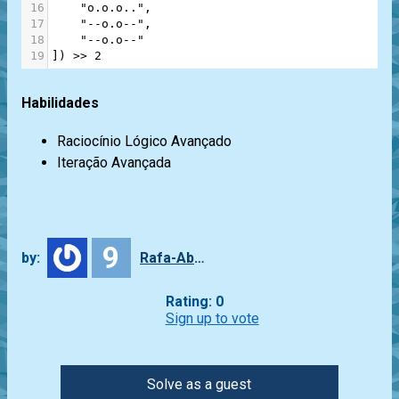
16
"o.o.o.."
,
17
"--o.o--"
,
18
"--o.o--"
19
]) 
>>
2
Habilidades
Raciocínio Lógico Avançado
Iteração Avançada
9
by:
Rafa-Abbade
Rating: 0
Sign up to vote
Solve as a guest