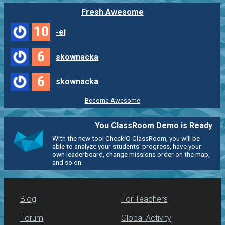
Fresh Awesome
10
-ej
6
skownacka
6
skownacka
Become Awesome
You ClassRoom Demo is Ready
With the new tool CheckiO ClassRoom, you will be
able to analyze your students' progress, have your
own leaderboard, change missions order on the map,
and so on.
Blog
For Teachers
Forum
Global Activity