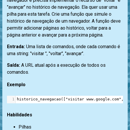
navegador e precisa implementar o recurso de "voltar" e
"avançar" no histórico de navegação. Ela quer usar uma
pilha para esta tarefa. Crie uma função que simule o
histórico de navegação de um navegador. A função deve
permitir adicionar páginas ao histórico, voltar para a
página anterior e avançar para a próxima página.
Entrada:
Uma lista de comandos, onde cada comando é
uma string: "visitar
", "voltar", "avançar".
Saída:
A URL atual após a execução de todos os
comandos.
Exemplo
1
historico_navegacao
([
"visitar www.google.com"
, 
"
Habilidades
Pilhas