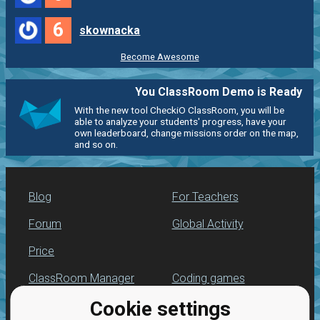
6
skownacka
Become Awesome
You ClassRoom Demo is Ready
With the new tool CheckiO ClassRoom, you will be
able to analyze your students' progress, have your
own leaderboard, change missions order on the map,
and so on.
Blog
For Teachers
Forum
Global Activity
Price
ClassRoom Manager
Coding games
Cookie settings
Leaderboard
Python programming
for beginners