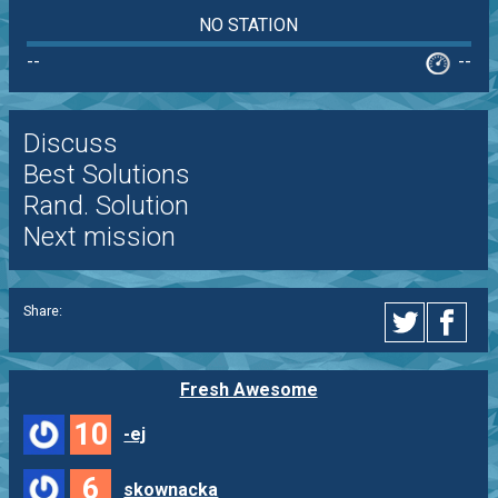
NO STATION
--
--
Discuss
Best Solutions
Rand. Solution
Next mission
Share:
Fresh Awesome
10
-ej
6
skownacka