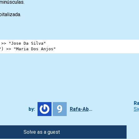
minúsculas.
italizada.
 
>>
"Jose Da Silva"
"
) 
>>
"Maria Dos Anjos"
Ra
9
by:
Rafa-Abbade
Si
Solve as a guest