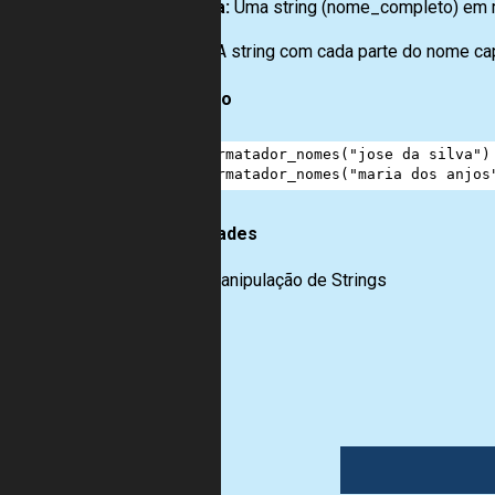
Entrada:
Uma string (nome_completo) em 
Saída:
A string com cada parte do nome cap
Exemplo
1
formatador_nomes
(
"jose da silva"
)
2
formatador_nomes
(
"maria dos anjos
Habilidades
Manipulação de Strings