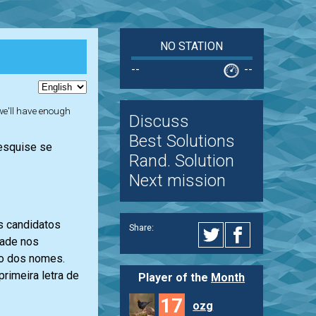
NO STATION
--
--
 we'll have enough
Discuss
Best Solutions
Pesquise se
Rand. Solution
Next mission
s candidatos
Share:
dade nos
ão dos nomes.
rimeira letra de
Player of the
Month
17
ozg