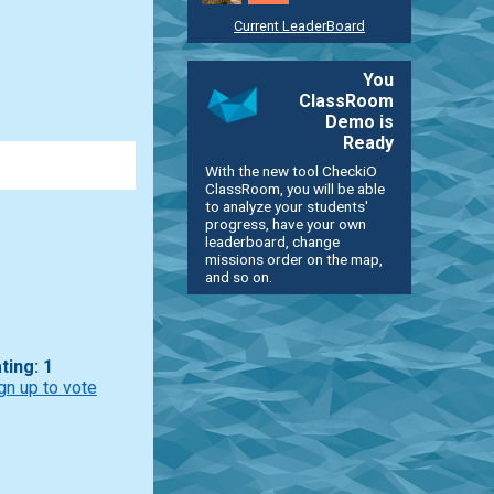
Current LeaderBoard
You
ClassRoom
Demo is
Ready
With the new tool CheckiO
ClassRoom, you will be able
to analyze your students'
progress, have your own
leaderboard, change
missions order on the map,
and so on.
ting: 1
gn up to vote