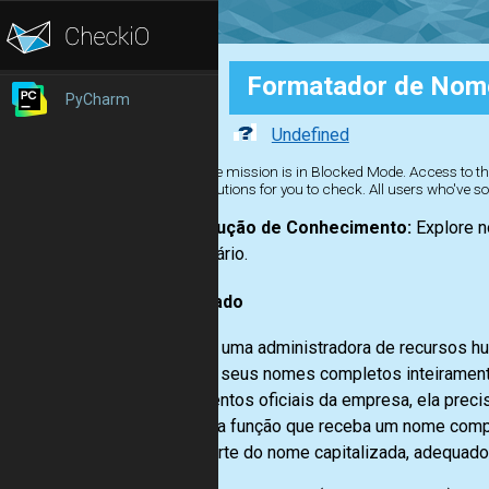
Formatador de Nom
PyCharm
Undefined
The mission is in Blocked Mode. Access to the
solutions for you to check. All users who've so
Construção de Conhecimento:
Explore n
necessário.
Enunciado
Beatriz, uma administradora de recursos h
digitam seus nomes completos inteiramente
documentos oficiais da empresa, ela preci
Crie uma função que receba um nome comple
cada parte do nome capitalizada, adequado