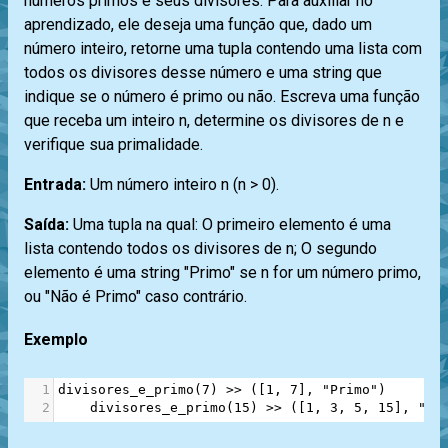
números primos e seus divisores. Para auxiliar no
aprendizado, ele deseja uma função que, dado um
número inteiro, retorne uma tupla contendo uma lista com
todos os divisores desse número e uma string que
indique se o número é primo ou não. Escreva uma função
que receba um inteiro n, determine os divisores de n e
verifique sua primalidade.
Entrada:
Um número inteiro n (n > 0).
Saída:
Uma tupla na qual: O primeiro elemento é uma
lista contendo todos os divisores de n; O segundo
elemento é uma string "Primo" se n for um número primo,
ou "Não é Primo" caso contrário.
Exemplo
1
divisores_e_primo
(
7
) 
>>
 ([
1
, 
7
], 
"Primo"
)
2
divisores_e_primo
(
15
) 
>>
 ([
1
, 
3
, 
5
, 
15
], 
"Nã