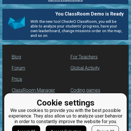
You ClassRoom Demo is Ready
With the new tool CheckiO ClassRoom, you will be
able to analyze your students' progress, have your
own leaderboard, change missions order on the map,
and so on.
Blog
For Teachers
Forum
Global Activity
Price
ClassRoom Manager
Coding games
Cookie settings
Leaderboard
Python programming
for beginners
We use cookies to provide you with the best possible
Jobs
experience. They also allow us to analyze user behavior
in order to constantly improve the website for you.