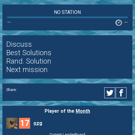
NO STATION
--
--
Discuss
Best Solutions
Rand. Solution
Next mission
Share:
Player of the
Month
17
ozg
Current LeaderBoard