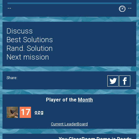
--
--
Discuss
Best Solutions
Rand. Solution
Next mission
Share:
Player of the
Month
17
ozg
Current LeaderBoard