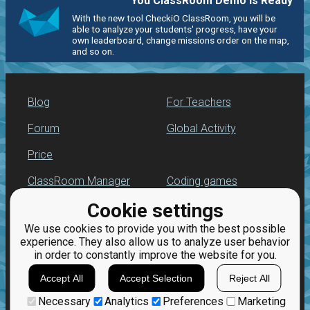
You ClassRoom Demo is Ready
With the new tool CheckiO ClassRoom, you will be
able to analyze your students' progress, have your
own leaderboard, change missions order on the map,
and so on.
Blog
For Teachers
Forum
Global Activity
Price
ClassRoom Manager
Coding games
Cookie settings
Leaderboard
Python programming
for beginners
We use cookies to provide you with the best possible
Jobs
experience. They also allow us to analyze user behavior
in order to constantly improve the website for you.
Accept All
Accept Selection
Reject All
Necessary
Analytics
Preferences
Marketing