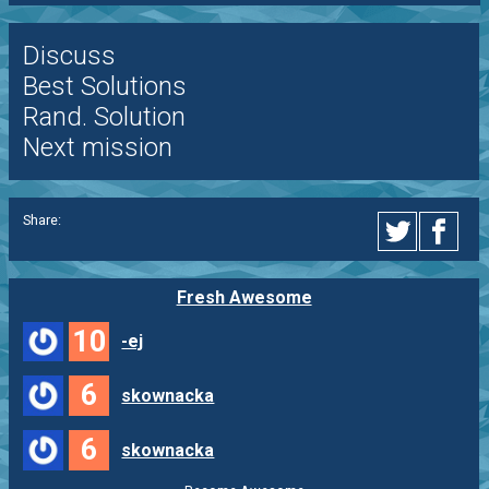
Discuss
Best Solutions
Rand. Solution
Next mission
Share:
Fresh Awesome
10
-ej
6
skownacka
6
skownacka