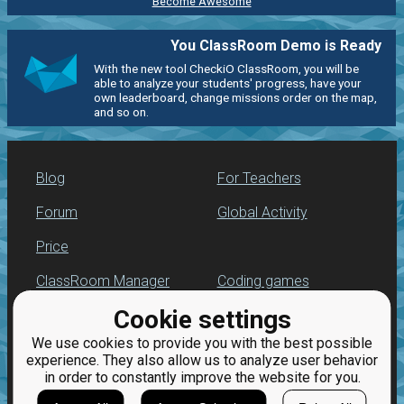
Become Awesome
You ClassRoom Demo is Ready
With the new tool CheckiO ClassRoom, you will be
able to analyze your students' progress, have your
own leaderboard, change missions order on the map,
and so on.
Blog
For Teachers
Forum
Global Activity
Price
ClassRoom Manager
Coding games
Cookie settings
Leaderboard
Python programming
for beginners
We use cookies to provide you with the best possible
Jobs
experience. They also allow us to analyze user behavior
in order to constantly improve the website for you.