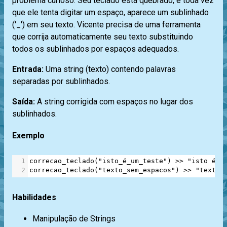
problema curioso. Seu teclado está quebrado, e toda vez
que ele tenta digitar um espaço, aparece um sublinhado
('_') em seu texto. Vicente precisa de uma ferramenta
que corrija automaticamente seu texto substituindo
todos os sublinhados por espaços adequados.
Entrada:
Uma string (texto) contendo palavras
separadas por sublinhados.
Saída:
A string corrigida com espaços no lugar dos
sublinhados.
Exemplo
1
correcao_teclado
(
"isto_é_um_teste"
) 
>>
"isto é u
2
correcao_teclado
(
"texto_sem_espacos"
) 
>>
"texto 
Habilidades
Manipulação de Strings