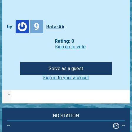
9
by:
Rafa-Abbade
Rating: 0
Sign up to vote
Solve as a guest
Sign in to your account
1
NO STATION
--
--