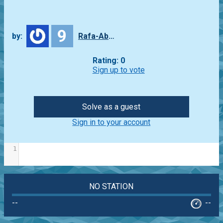
9
by:
Rafa-Abbade
Rating: 0
Sign up to vote
Solve as a guest
Sign in to your account
1
NO STATION
--
--