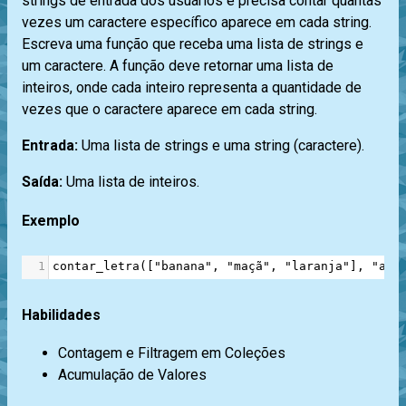
strings de entrada dos usuários e precisa contar quantas
vezes um caractere específico aparece em cada string.
Escreva uma função que receba uma lista de strings e
um caractere. A função deve retornar uma lista de
inteiros, onde cada inteiro representa a quantidade de
vezes que o caractere aparece em cada string.
Entrada:
Uma lista de strings e uma string (caractere).
Saída:
Uma lista de inteiros.
Exemplo
1
contar_letra
([
"banana"
, 
"maçã"
, 
"laranja"
], 
"a"
)
Habilidades
Contagem e Filtragem em Coleções
Acumulação de Valores